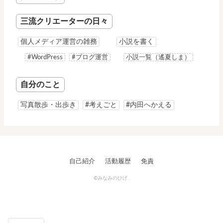
三流クリエーターの日々
個人メディア運営の雑務
小説を書く
#WordPress
#ブログ運営
小説一覧（遙夏しま）
自分のこと
写真散歩・出歩き
#考えごと
#内田へかえる
自己紹介
活動履歴
免責
©みなみのひげ .