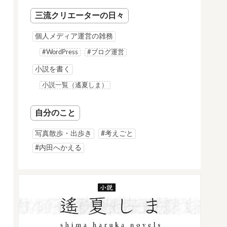
三流クリエーターの日々
個人メディア運営の雑務
#WordPress
#ブログ運営
小説を書く
小説一覧（遙夏しま）
自分のこと
写真散歩・出歩き
#考えごと
#内田へかえる