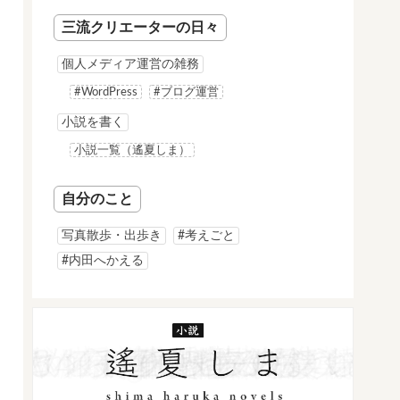
三流クリエーターの日々
個人メディア運営の雑務
#WordPress
#ブログ運営
小説を書く
小説一覧（遙夏しま）
自分のこと
写真散歩・出歩き
#考えごと
#内田へかえる