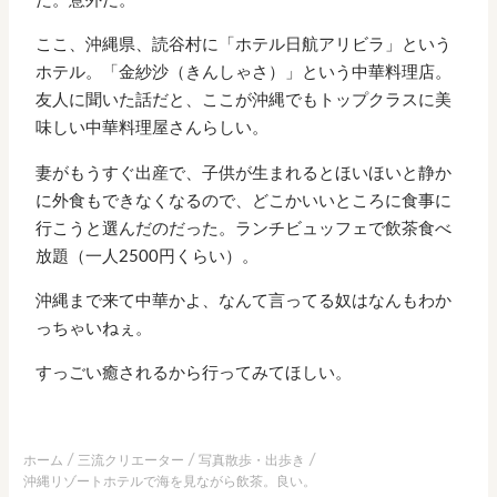
た。意外だ。
ここ、沖縄県、読谷村に「ホテル日航アリビラ」という
ホテル。「金紗沙（きんしゃさ）」という中華料理店。
友人に聞いた話だと、ここが沖縄でもトップクラスに美
味しい中華料理屋さんらしい。
妻がもうすぐ出産で、子供が生まれるとほいほいと静か
に外食もできなくなるので、どこかいいところに食事に
行こうと選んだのだった。ランチビュッフェで飲茶食べ
放題（一人2500円くらい）。
沖縄まで来て中華かよ、なんて言ってる奴はなんもわか
っちゃいねぇ。
すっごい癒されるから行ってみてほしい。
ホーム
三流クリエーター
写真散歩・出歩き
沖縄リゾートホテルで海を見ながら飲茶。良い。