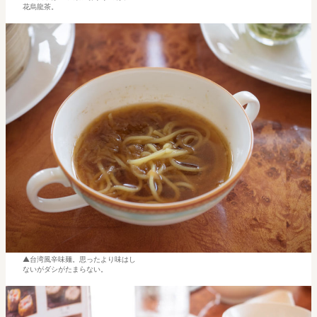
花烏龍茶。
台湾風辛味麺。思ったより味はし
ないがダシがたまらない。