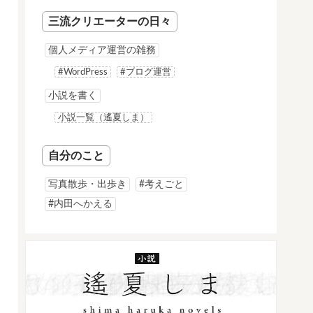
三流クリエーターの日々
個人メディア運営の雑務
#WordPress
#ブログ運営
小説を書く
小説一覧（遙夏しま）
自分のこと
写真散歩・出歩き
#考えごと
#内田へかえる