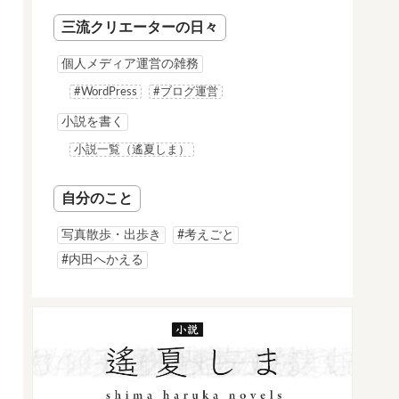
三流クリエーターの日々
個人メディア運営の雑務
#WordPress
#ブログ運営
小説を書く
小説一覧（遙夏しま）
自分のこと
写真散歩・出歩き
#考えごと
#内田へかえる